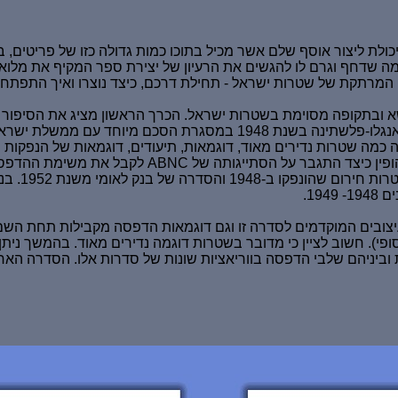
ולת ליצור אוסף שלם אשר מכיל בתוכו כמות גדולה כזו של פריטים, ב
ה מה שדחף וגרם לו להגשים את הרעיון של יצירת ספר המקיף את מלו
יה המרתקת
של שטרות ישראל - תחילת דרכם, כיצד נוצרו ואיך התפתחו ע
שא ובתקופה מסוימת בשטרות ישראל.
הכרך הראשון מציג את הסיפור
ישראל בסדרת השטרות הראשונה אי פעם. סדרה זו הופקה ע"י בנק אנגלו-פלשתינה בשנת 1948
ופין כיצד התגבר על הסתייגותה של
ABNC
לקבל את משימת ההדפסה,
במאמציו ליצירת הש
19.
ים משנת 1955, צילומי ארכיון של העיצובים המוקדמים לסדרה זו וגם דוגמאות הדפסה מקבילו
י). חשוב לציין כי מדובר בשטרות דוגמה נדירים מאוד. בהמשך ניתן
מאות הדפסה מגוונות וביניהם שלבי הדפסה בווריאציות שונות של סדרות אלו. הס