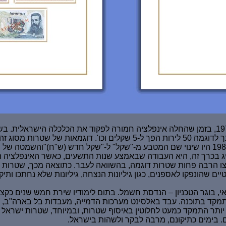
"לירה" ל-"שקל" ובעקבות זה הושמט אפס אחד מכל ערכי השטרות. כך לדוגמה 
 -200 ש"ח. משנת 1973 ואילך הונפקו והופצו הרבה פחות שטרות דוגמה, בהשוואה לעבר. כת
 שהונפקו לאספנים, כגון גיליונות הנצחה, גיליונות שלא נחתכו ותיקי
גדל בחיפה. עתודאי, בוגר הטכניון – הנדסת חשמל. בתום לימודיו שירת חמש שנ
תמקד בתוכנה. עבד באלסינט מערכות הדמייה, מעבדות בל בארה"ב, ו