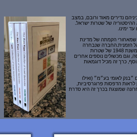
יניהם נדירים מאוד ורובם, במצב
א ההיסטוריה של שטרות ישראל.
ד ימינו.
 שמאחורי הקמתה של מדינת
 במסגרת הסכם מיוחד עם ממשלת ישראל הזמנית.החברה שנבחרה
האמריקאית. בנוסף, רן חושף בכרך זה כמה שטרות נדירים מאוד, דוגמאות, תיעודים, דוגמאות של הנפקות משנת 1948 של שטרות
 וגם מכשולים נוספים אחרים
טרות עבור המדינה החדשה. חלק זה כולל גם שטרות חירום שהונפקו ב-1948 והסדרה של בנק לאומי משנת 1952. בנוסף, כרך זה מכיל דוגמאות
ת תחת השם ״בנק לאומי בע״מ״ (ואילו
 לראות הדפסות פרוגרסיביות,
דרה האחרונה שמוצגת בכרך זה היא סדרת