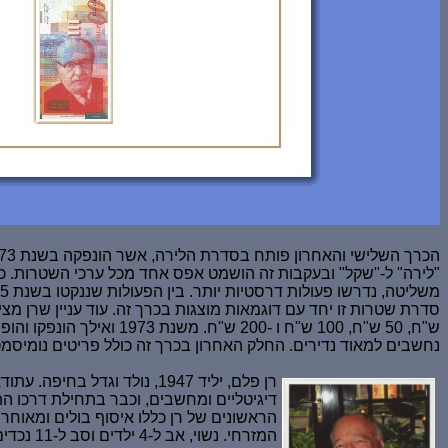
ש"ח, 50 ש"ח, 100 ש"ח ו
נחשבים למאוד נדירים. החלק האחרון בכרך זה כולל פריטים נומיסמטיים
רן פלם, יליד 1947, נולד ו
דיגיטליים ומחשבים, וכבר בתחילת דרכו ה
המזרחי. נשוי, אב ל-4 ילדים וסב ל-11 נכדים. בימים כתיקונם, מרבה לבקר ולשהות בישראל.