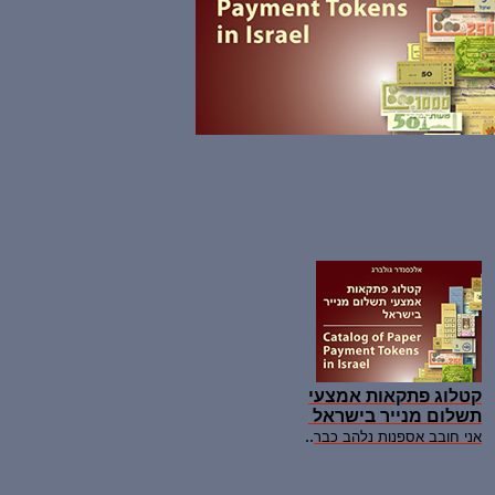
קטלוג פתקאות
אמצעי
תשלום
מנייר
בישראל
..
אני
חובב
אספנות
נלהב
כבר