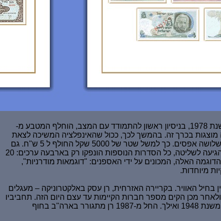
הכרך השלישי והאחרון פותח בסדרת הלירה, אשר הונפקה בשנת 1973, בזמן שהחלה אינפלציה חמורה לפקוד את הכלכלה הישראלית. בשנת 1978, בניסיון ראשון להתמודד עם המצב, הוחלף המטבע מ-
50 לירות הפך ל-5 שקלים וכו'. דוגמאות של שטרות מסוג זה מוצגות בכרך זה. בהמשך לכך, ככול שהאינפלציה המשיכה לצאת
משליטה, נדרשו פעולות דרסטיות יותר. בין הפעולות שננקטו בשנת 1985 היו שינוי שם המטבע מ-"שקל" ל-"שקל חדש (ש"ח)"והשמטה של שלושה אפסים. כך למשל שטר של 5000 שקל החולף ל 5 ש"ח. גם
סדרת שטרות זו יחד עם דוגמאות מוצגות בכרך זה. עוד עניין שרן מציג בכרך זה, היא העבודה שבאמצע שנות התשעים, כאשר האינפלציה הגיעה לשליטה, כל הסדרות הנוספות הונפקו רק בארבעה ערכים: 20
וצאה מכך, שטרות הדוגמה האלה, המכונים על ידי האספנים: "דוגמאות מודרניות",
ות מיוחדות.
ים כקצין בחיל האוויר. בקריירה האזרחית, רן עסק באלקטרוניקה – מעגלים
לאחר מכן הקים מספר חברות הקיימות עד עצם היום הזה. תחביביו
הראשונים של רן כללו איסוף בולים ומאוחר יותר התמקד כמעט לחלוטין באיסוף שטרות, ובמיוחד, שטרות ישראל משנת 1948 ואילך. החל מ-1987 רן מתגורר בארה"ב בחוף