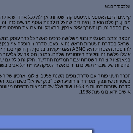
אלכסנדר בוגט
קיימים הרבה אספני נומיסמטיקה ושטרות, אך לא לכל אחד יש את היכ
מצוין. רן פלם הוא בין היחידים שהצליח לבנות אוסף מרשים כזה. ז
ואכן בספר זה, רן והעורך יגאל ארקין, התעמקו ותיארו את ההיסטור
הספר נכתב באנגלית ובנוי משלושה כרכים כאשר כל כרך עוסק בנו
להדפסת השטרות היא
ABNC
אנגלו-פלשתינה וסקירה היסטורית שלהם. כמו כן מסופר על אליעזר ה
יפהפיות של שוברי תשלום נדירים אשר הנפיקה עיריית תל אביב בשנים 1948- 49
הכרך השני פותח עם סדרת נופ
בשטרות שהונפקו מסדרה זו הופיע השם "בנק ישראל" כשם הבנק הסופ
סדרת שטרות דמויות מ-1958 ועוד שלל של דוג
אישים ידועים משנת 1968.